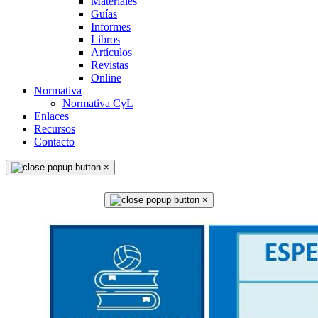
Materiales
Guías
Informes
Libros
Artículos
Revistas
Online
Normativa
Normativa CyL
Enlaces
Recursos
Contacto
×
×