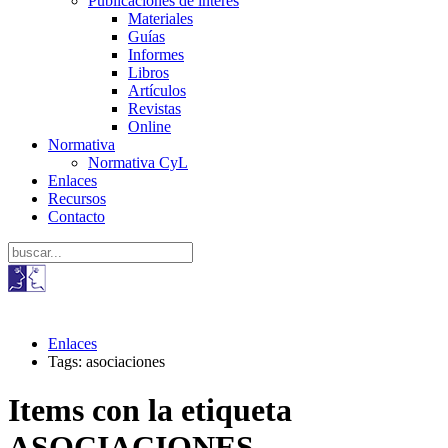
Publicaciones de interés
Materiales
Guías
Informes
Libros
Artículos
Revistas
Online
Normativa
Normativa CyL
Enlaces
Recursos
Contacto
Enlaces
Tags: asociaciones
Items con la etiqueta
ASOCIACIONES