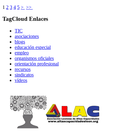
1
2
3
4
5
>
>>
TagCloud Enlaces
TIC
asociaciones
blogs
educación especial
empleo
organismos oficiales
orientación profesional
recursos
sindicatos
vídeos