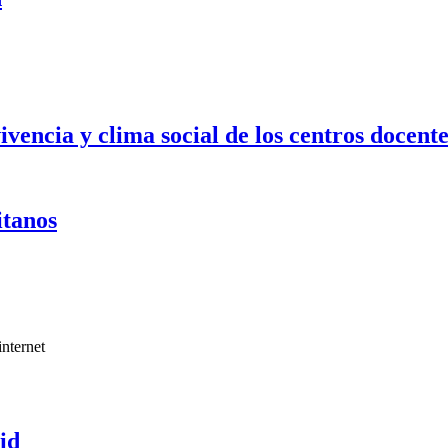
vencia y clima social de los centros docente
itanos
internet
id