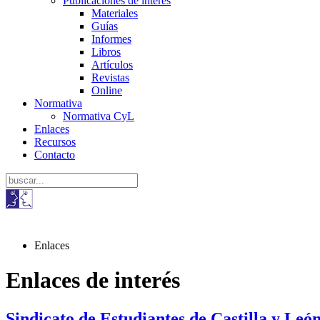
Publicaciones de interés
Materiales
Guías
Informes
Libros
Artículos
Revistas
Online
Normativa
Normativa CyL
Enlaces
Recursos
Contacto
Enlaces
Enlaces de interés
Sindicato de Estudiantes de Castilla y Leó