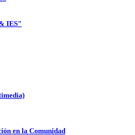
 & IES"
timedia)
ación en la Comunidad