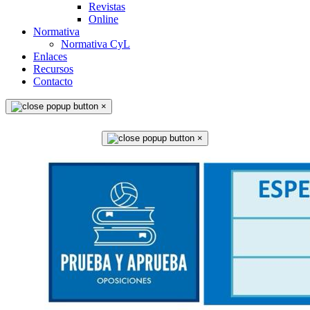
Revistas
Online
Normativa
Normativa CyL
Enlaces
Recursos
Contacto
×
×