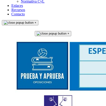
Normativa CyL
Enlaces
Recursos
Contacto
×
×