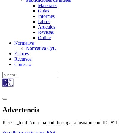
Publicaciones de interés
Materiales
Guías
Informes
Libros
Artículos
Revistas
Online
Normativa
Normativa CyL
Enlaces
Recursos
Contacto
Advertencia
JUser: :_load: No se ha podido cargar al usuario con 'ID': 851
Suscribirse a este canal RSS