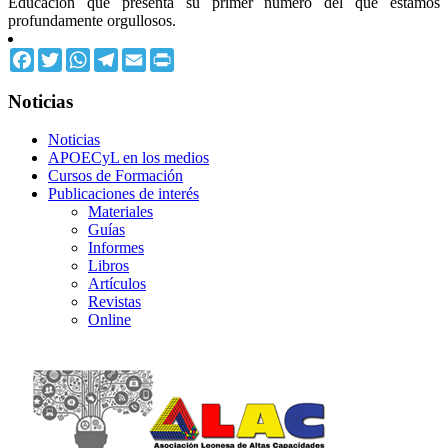
Educación que presenta su primer número del que estamos
profundamente orgullosos.
Facebook
Twitter
WhatsApp
Telegram
Email
Print
Noticias
Noticias
APOECyL en los medios
Cursos de Formación
Publicaciones de interés
Materiales
Guías
Informes
Libros
Artículos
Revistas
Online