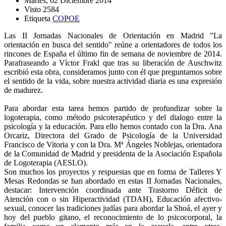
Martes, 02 Diciembre 2014
Visto 2584
Etiqueta
COPOE
Las II Jornadas Nacionales de Orientación en Madrid "La
orientación en busca del sentido" reúne a orientadores de todos los
rincones de España el último fin de semana de noviembre de 2014.
Parafraseando a Víctor Frakl que tras su liberación de Auschwitz
escribió esta obra, consideramos junto con él que preguntarnos sobre
el sentido de la vida, sobre nuestra actividad diaria es una expresión
de madurez.
Para abordar esta tarea hemos partido de profundizar sobre la
logoterapia, como método psicoterapéutico y del dialogo entre la
psicología y la educación. Para ello hemos contado con la Dra. Ana
Orcariz, Directora del Grado de Psicología de la Universidad
Francisco de Vitoria y con la Dra. Mª Ángeles Noblejas, orientadora
de la Comunidad de Madrid y presidenta de la Asociación Española
de Logoterapia (AESLO).
Son muchos los proyectos y respuestas que en forma de Talleres Y
Mesas Redondas se han abordado en estas II Jornadas Nacionales,
destacar: Intervención coordinada ante Trastorno Déficit de
Atención con o sin Hiperactividad (TDAH), Educación afectivo-
sexual, conocer las tradiciones judías para abordar la Shoá, el ayer y
hoy del pueblo gitano, el reconocimiento de lo psicocorporal, la